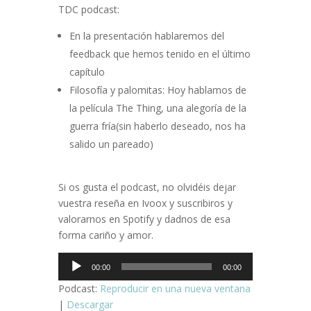
TDC podcast:
En la presentación hablaremos del
feedback que hemos tenido en el último
capítulo
Filosofía y palomitas: Hoy hablamos de
la película The Thing, una alegoría de la
guerra fría(sin haberlo deseado, nos ha
salido un pareado)
Si os gusta el podcast, no olvidéis dejar
vuestra reseña en Ivoox y suscribiros y
valorarnos en Spotify y dadnos de esa
forma cariño y amor.
Reproductor
00:00
00:00
de
Podcast:
Reproducir en una nueva ventana
audio
|
Descargar