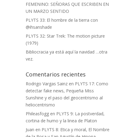
FEMENINO: SEÑORAS QUE ESCRIBEN EN
UN MARZO SENTIDO
PLYTS 33: El hombre de la tierra con
@ihsanshade
PLYTS 32: Star Trek: The motion picture
(1979)
Bibliocracia ya está aquí la navidad …otra
vez.
Comentarios recientes
Rodrigo Vargas Sainz
en
PLYTS 17: Como
detectar fake news, Pequeña Miss
Sunshine y el paso del geocentrismo al
heliocentrismo
Phileasfogg
en
PLYTS 9: La postverdad,
cortina de humo y la linea de Platon
Juan
en
PLYTS 8: Etica y moral, El Nombre
de la Rosa y San Agustín de Hipona