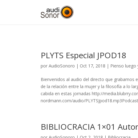
PLYTS Especial JPOD18
por
AudioSonoro
| Oct 17, 2018 |
Pienso luego 
Bienvenidos al audio del directo que grabamos 
de la relación entre la mujer y la filosofía a lo 
cabida en estas jornadas http://media.blubrry.
nordmann.com/audio/PLYTSJpod18.mp3Podcast: R
BIBLIOCRACIA 1×01 Autore
por
AudioSonoro
| Oct 2, 2018 |
Bibliocracia