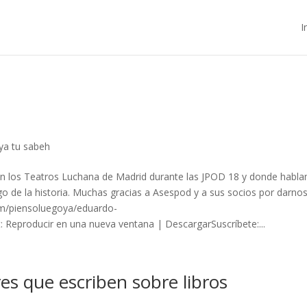
I
ya tu sabeh
en los Teatros Luchana de Madrid durante las JPOD 18 y donde habl
largo de la historia. Muchas gracias a Asespod y a sus socios por darno
com/piensoluegoya/eduardo-
eproducir en una nueva ventana | DescargarSuscríbete:...
s que escriben sobre libros