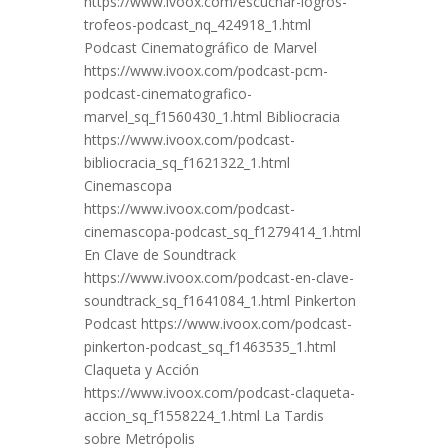
https://www.ivoox.com/escuchar-logros-
trofeos-podcast_nq_424918_1.html
Podcast Cinematográfico de Marvel
https://www.ivoox.com/podcast-pcm-
podcast-cinematografico-
marvel_sq_f1560430_1.html Bibliocracia
https://www.ivoox.com/podcast-
bibliocracia_sq_f1621322_1.html
Cinemascopa
https://www.ivoox.com/podcast-
cinemascopa-podcast_sq_f1279414_1.html
En Clave de Soundtrack
https://www.ivoox.com/podcast-en-clave-
soundtrack_sq_f1641084_1.html Pinkerton
Podcast https://www.ivoox.com/podcast-
pinkerton-podcast_sq_f1463535_1.html
Claqueta y Acción
https://www.ivoox.com/podcast-claqueta-
accion_sq_f1558224_1.html La Tardis
sobre Metrópolis