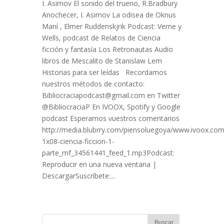
I. Asimov El sonido del trueno, R.Bradbury
Anochecer, I. Asimov La odisea de Oknus
Maní , Elmer Ruddenskjrik Podcast: Verne y
Wells, podcast de Relatos de Ciencia
ficción y fantasía Los Retronautas Audio
libros de Mescalito de Stanislaw Lem
Historias para ser leídas Recordamos
nuestros métodos de contacto:
Bibliocraciapodcast@gmail.com en Twitter
@BibliocraciaP En IVOOX, Spotify y Google
podcast Esperamos vuestros comentarios
http://media.blubrry.com/piensoluegoya/www.ivoox.com/
1x08-ciencia-ficcion-1-
parte_mf_34561441_feed_1.mp3Podcast:
Reproducir en una nueva ventana |
DescargarSuscríbete:...