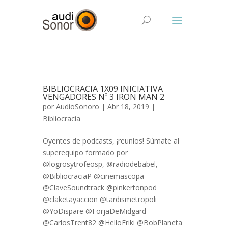
BIBLIOCRACIA 1X09 INICIATIVA
VENGADORES Nº 3 IRON MAN 2
por
AudioSonoro
| Abr 18, 2019 |
Bibliocracia
Oyentes de podcasts, ¡reuníos! Súmate al
superequipo formado por
@logrosytrofeosp, @radiodebabel,
@BibliocraciaP @cinemascopa
@ClaveSoundtrack @pinkertonpod
@claketayaccion @tardismetropoli
@YoDispare @ForjaDeMidgard
@CarlosTrent82 @HelloFriki @BobPlaneta