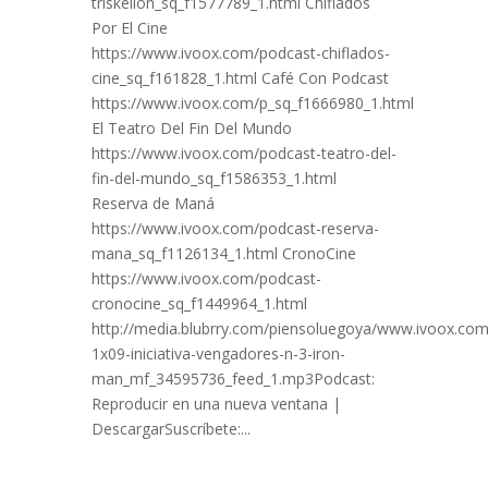
triskelion_sq_f1577789_1.html Chiflados
Por El Cine
https://www.ivoox.com/podcast-chiflados-
cine_sq_f161828_1.html Café Con Podcast
https://www.ivoox.com/p_sq_f1666980_1.html
El Teatro Del Fin Del Mundo
https://www.ivoox.com/podcast-teatro-del-
fin-del-mundo_sq_f1586353_1.html
Reserva de Maná
https://www.ivoox.com/podcast-reserva-
mana_sq_f1126134_1.html CronoCine
https://www.ivoox.com/podcast-
cronocine_sq_f1449964_1.html
http://media.blubrry.com/piensoluegoya/www.ivoox.com/
1x09-iniciativa-vengadores-n-3-iron-
man_mf_34595736_feed_1.mp3Podcast:
Reproducir en una nueva ventana |
DescargarSuscríbete:...