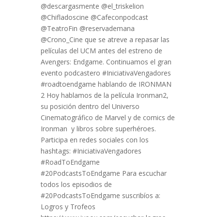
@descargasmente @el_triskelion
@Chifladoscine @Cafeconpodcast
@TeatroFin @reservademana
@Crono_Cine que se atreve a repasar las
películas del UCM antes del estreno de
Avengers: Endgame. Continuamos el gran
evento podcastero #IniciativaVengadores
#roadtoendgame hablando de IRONMAN
2 Hoy hablamos de la película Ironman2,
su posición dentro del Universo
Cinematográfico de Marvel y de comics de
Ironman y libros sobre superhéroes.
Participa en redes sociales con los
hashtags: #IniciativaVengadores
#RoadToEndgame
#20PodcastsToEndgame Para escuchar
todos los episodios de
#20PodcastsToEndgame suscribíos a:
Logros y Trofeos