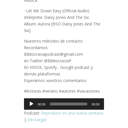
Música
· Let Me Down Easy (Official Audio)
Intérprete: Daisy Jones And The Six
Album: Autora [BSO Daisy Jones And The
Six]
Nuestros métodos de contacto:
Recordamos
Bibliocraciapodcast@gmail.com
en Twitter @BibliocraciaP
En IVOOX, Spotify , Google podcast y
demás plataformas
Esperamos vuestros comentarios
#lecturas #verano #autores #vacaciones
Reproductor
00:00
00:00
de
Podcast:
Reproducir en una nueva ventana
audio
|
Descargar