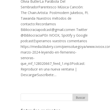
Olivia ButlerLa Parábola Del
SembradorParentesco Música Canción:
The Chain.Artista: Postmodern Jukebox, Ft.
Tawanda Nuestros métodos de
contacto:Recordamos
Bibliocraciapodcast@gmail.comen Twitter
@BibliocraciaPEn IVOOX, Spotify y Google
podcastEsperamos vuestros comentarios
https://media.blubrry.com/piensoluegoya/www.ivoox.com
marzo-2024-leyendo-en-femenino-
senoras-
que_mf_128020667_feed_1.mp3Podcast:
Reproducir en una nueva ventana |
DescargarSuscríbete:...