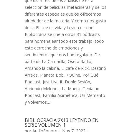
que disfrutéis de los análisis de esta
selección de películas metacineras y de los
diferentes especiales que os ofrecemos
alrededor de la materia. Y como nos gusta
decir: El cine es vida y la vida es cine.
Bibliocracia se une a otros 31 pódcasts
para homenajear todo este trabajo, todo
este derroche de emociones y
sentimientos que nos han regalado. De
parte de La Camarilla, Osera Radio,
Amando la cabina, El café de Rick, Destino
Arrakis, Planeta Bob, +QCine, Por Qué
Podcast, Just Live It, Doble Sesión,
Abriendo Melones, La Muerte Tenía un
Podcast, Familia Asimétrica, Un Memento
y Volvemos,...
BIBLIOCRACIA 2X13 LEYENDO EN
SERIE VOLUMEN 1
por
AudioSonoro
| Nov 7, 2022 |