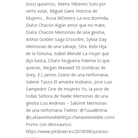
(nos) quisimos, Marta Yébenes Solo por
verte volar, Miguel Gane Historia de
Mujeres , Rosa MOntero La voz dormida,
Dulce Chacón Algún amor que no mate,
Dulce Chacón Memorias de una geisha,
Arthur Golden Saga Crossfire, Sylvia Day
Memorias de una salvaje, Srta. Bebi Hija
de la fortuna, Isabel Allende La mujer que
dijo basta, Charo Nogueira Pideme lo que
quieras, Megan Maxwell 50 Sombras de
Grey, E.L.James Diario de una ninfomana,
Valerie Tasso El amante lesbiano, Jose Luis
Sampedro Cine de mujeres Yo, la peor de
todas Señora de Nadie Memorias de una
geisha Lou Andreas – Salomé Memorias
de una ninfomana Twitter: @Tuuulibreria
@LaNaveInvisiblehttps://lanaveinvisible.com/
Porno con dinosaurios:
https://www.jotdown.es/2018/08/jurassic-