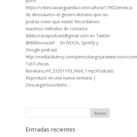
porn/
https://cribeo.lavanguardia.com/cultura/17902/erotica-
de-dinosaurios-el-genero-literario-que-no-
podras-creer-que-existe Recordamos
nuestros métodos de contacto:
Bibliocraciapodcast@gmail.com en Twitter
@BibliocraciaP En IVOOX, Spotify y
Google podcast
http://media.blubrry.com/piensoluegoya/www.ivoox.com/
1x07-chicas-
literatura_mf_33351193_feed_1.mp3Podcast:
Reproducir en una nueva ventana |
DescargarSuscríbete:...
Entradas recientes