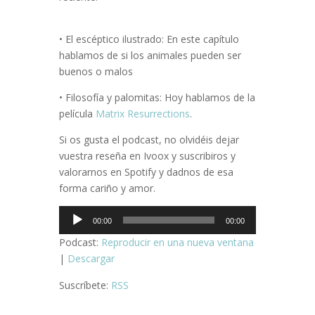
• El escéptico ilustrado: En este capítulo
hablamos de si los animales pueden ser
buenos o malos
• Filosofía y palomitas: Hoy hablamos de la
película
Matrix Resurrections
.
Si os gusta el podcast, no olvidéis dejar
vuestra reseña en Ivoox y suscribiros y
valorarnos en Spotify y dadnos de esa
forma cariño y amor.
Reproductor
00:00
00:00
de
Podcast:
Reproducir en una nueva ventana
audio
|
Descargar
Suscríbete:
RSS