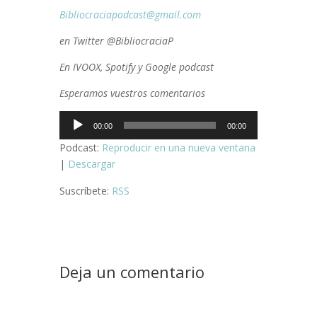
Bibliocraciapodcast@gmail.com
en Twitter @BibliocraciaP
En IVOOX, Spotify y Google podcast
Esperamos vuestros comentarios
Reproductor
00:00
00:00
de
Podcast:
Reproducir en una nueva ventana
audio
|
Descargar
Suscríbete:
RSS
Deja un comentario