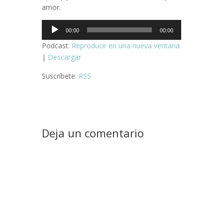
amor.
Reproductor
00:00
00:00
de
Podcast:
Reproducir en una nueva ventana
audio
|
Descargar
Suscríbete:
RSS
Deja un comentario