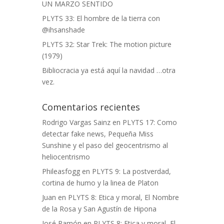
UN MARZO SENTIDO
PLYTS 33: El hombre de la tierra con
@ihsanshade
PLYTS 32: Star Trek: The motion picture
(1979)
Bibliocracia ya está aquí la navidad …otra
vez.
Comentarios recientes
Rodrigo Vargas Sainz
en
PLYTS 17: Como
detectar fake news, Pequeña Miss
Sunshine y el paso del geocentrismo al
heliocentrismo
Phileasfogg
en
PLYTS 9: La postverdad,
cortina de humo y la linea de Platon
Juan
en
PLYTS 8: Etica y moral, El Nombre
de la Rosa y San Agustín de Hipona
José Ramón
en
PLYTS 8: Etica y moral, El