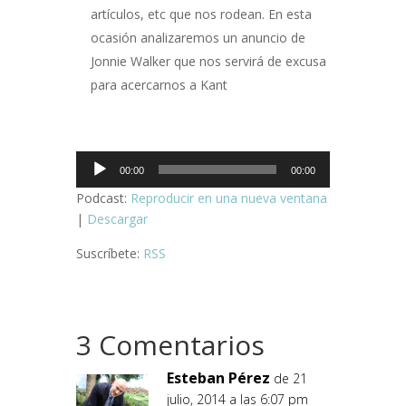
artículos, etc que nos rodean. En esta
ocasión analizaremos un anuncio de
Jonnie Walker que nos servirá de excusa
para acercarnos a Kant
Reproductor
00:00
00:00
de
Podcast:
Reproducir en una nueva ventana
audio
|
Descargar
Suscríbete:
RSS
3 Comentarios
Esteban Pérez
de 21
julio, 2014 a las 6:07 pm