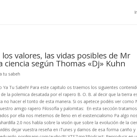
I
los valores, las vidas posibles de Mr
la ciencia según Thomas «Dj» Kuhn
a tu sabeh
o Ya Tu Sabeh! Para este capitulo os traemos los siguientes contenid
de la polemica desatada por el rapero B. O. B. al decir que la tierra e
a no hacer el tonto de esta manera. Si os apetece podéis ver como N
uestro amigo rapero Filosofía y palomitas: En esta sección tratamos
rados por ella nos metemos de lleno en el existencialismo Pa algo no
hardilla 2.0 nos habla sobre la visión que sobre la evolución de la cie
vidéis dejar vuestra reseña en iTunes y darnos de esa forma cariño y
a/eduardo-nordmann.com/audio/PLYTS7.mp3Podcast: Reproducir en 