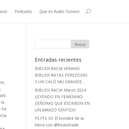
nicio
Podcasts
Que es Audio Sonoro
Entradas recientes
BIBLIOCRACIA VERANO
BIBLIOCRATAS PEREZOSAS
Y UN CALÓ MU GRANDE…
os:
s
BIBLIOCRACIA Marzo 2024
eil
LEYENDO EN FEMENINO:
 la
SEÑORAS QUE ESCRIBEN EN
s ha
UN MARZO SENTIDO
ncia
PLYTS 33: El hombre de la
tierra con @ihsanshade
una