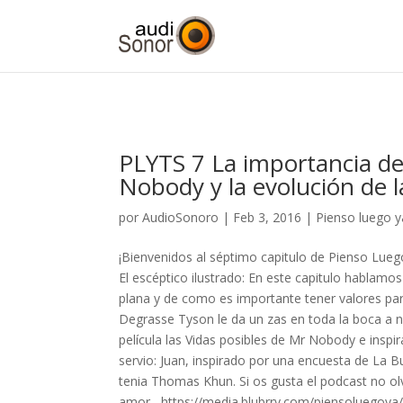
PLYTS 7 La importancia de 
Nobody y la evolución de 
por
AudioSonoro
| Feb 3, 2016 |
Pienso luego y
¡Bienvenidos al séptimo capitulo de Pienso Lueg
El escéptico ilustrado: En este capitulo hablamos 
plana y de como es importante tener valores par
Degrasse Tyson le da un zas en toda la boca a n
película las Vidas posibles de Mr Nobody e inspi
servio: Juan, inspirado por una encuesta de La Bu
tenia Thomas Khun. Si os gusta el podcast no ol
amor https://media.blubrry.com/piensoluegoy